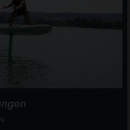
ungen
ig.