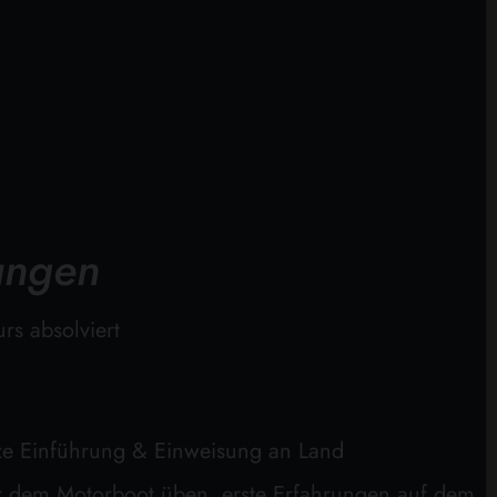
ungen
urs absolviert
rze Einführung & Einweisung an Land
ter dem Motorboot üben, erste Erfahrungen auf dem