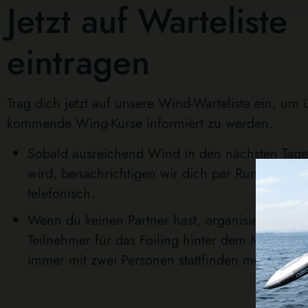
Jetzt auf Warteliste
eintragen
Trag dich jetzt auf unsere Wind-Warteliste ein, um 
kommende Wing-Kurse informiert zu werden.
Sobald ausreichend Wind in den nächsten Tage
wird, benachrichtigen wir dich per Rundmail o
telefonisch.
Wenn du keinen Partner hast, organisieren wir 
Teilnehmer für das Foiling hinter dem Motorboo
immer mit zwei Personen stattfinden muss.