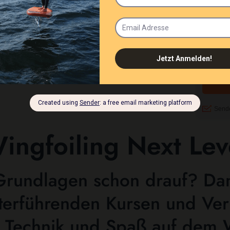
ingfoiling Next Lev
Grundlagen schon drauf? Dann
terführenden Kursen und Verl
, Technik und Spaß auf dem 