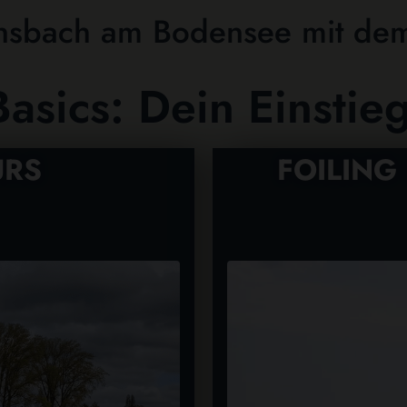
ensbach am Bodensee mit de
asics: Dein Einstie
URS
FOILING