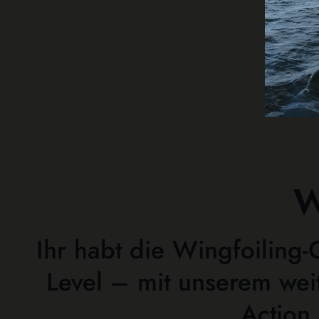
W
Ihr habt die Wingfoiling-
Level – mit unserem wei
Action