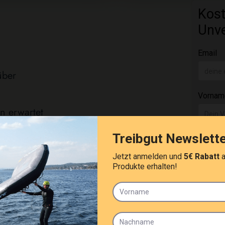
über
n erwartet
der
einen weiteren
t, da der Kurs