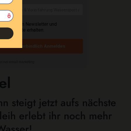
el
 steigt jetzt aufs nächste
eih erlebt ihr noch mehr
Wasser!