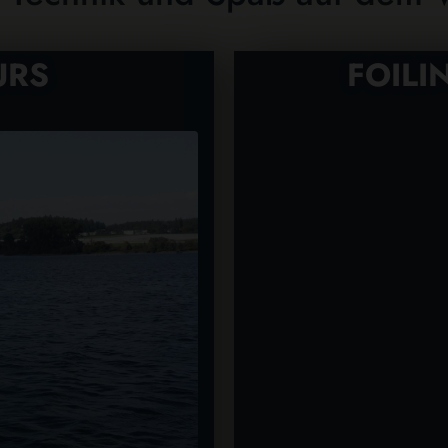
URS
FOIL