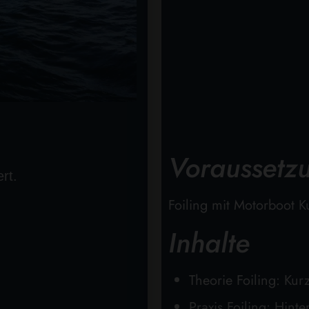
Voraussetz
rt.
Foiling mit Motorboot K
Inhalte
Theorie Foiling: Ku
Praxis Foiling: Hin