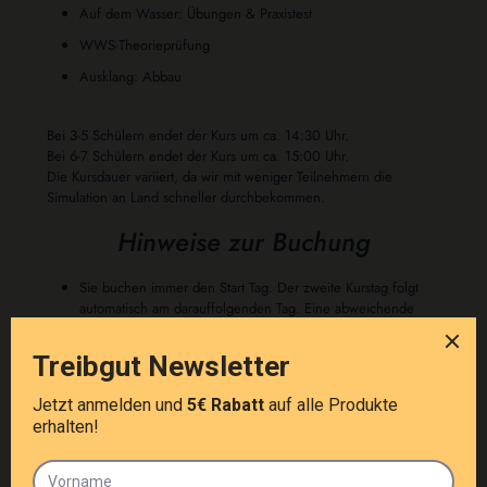
Auf dem Wasser: Übungen & Praxistest
WWS-Theorieprüfung
Ausklang: Abbau
Bei 3-5 Schülern endet der Kurs um ca. 14:30 Uhr.
Bei 6-7 Schülern endet der Kurs um ca. 15:00 Uhr.
Die Kursdauer variiert, da wir mit weniger Teilnehmern die
Simulation an Land schneller durchbekommen.
Hinweise zur Buchung
Sie buchen immer den Start Tag. Der zweite Kurstag folgt
automatisch am darauffolgenden Tag. Eine abweichende
andere Aufteilung der Tage ist nach telefonischer Abklärung
mit uns Möglich.
Die wichtigsten Fragen
zum Windsurfkurs