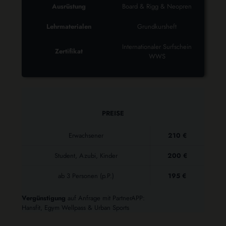
Ausrüstung
Board & Rigg & Neopren
Lehrmaterialen
Grundkursheft
Internationaler Surfschein
Zertifikat
WWS
PREISE
Erwachsener
210 €
Student, Azubi, Kinder
200 €
ab 3 Personen (p.P.)
195 €
Vergünstigung
auf Anfrage mit PartnerAPP:
Hansfit, Egym Wellpass & Urban Sports