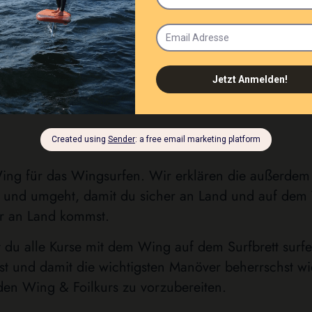
Wing für das Wingsurfen. Wir erklären die außerdem
t und umgeht, damit du sicher an Land und auf dem 
er an Land kommst.
 du alle Kurse mit dem Wing auf dem Surfbrett surfe
erst und damit die wichtigsten Manöver beherrschst w
den Wing & Foilkurs zu vorzubereiten.