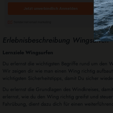
Erlebnisbeschreibung Wingsurfen
Lernziele Wingsurfen
Du erlernst die wichtigsten Begriffe rund um den 
Wir zeigen dir wie man einen Wing richtig aufbau
wichtigsten Sicherheitstipps, damit Du sicher wied
Du erlernst die Grundlagen des Windkreises, damit
erlernst, wie du den Wing richtig greifst und steu
Fahrübung, dient dazu dich für einen weiterführen