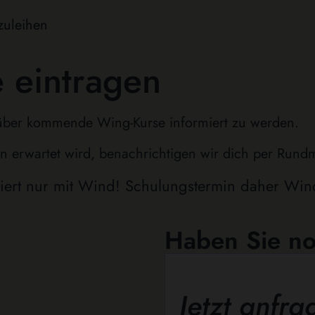
zuleihen
 eintragen
m über kommende Wing-Kurse informiert zu werden.
 erwartet wird, benachrichtigen wir dich per Rundma
iert nur mit Wind! Schulungstermin daher Wi
Haben Sie no
Bitte lasse dieses Feld
Jetzt anfra