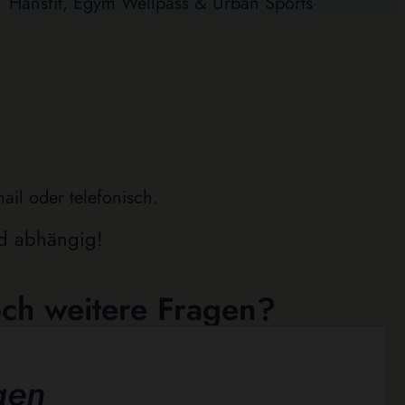
Hansfit, Egym Wellpass & Urban Sports
il oder telefonisch.
nd abhängig!
ch weitere Fragen?
 leer.
gen