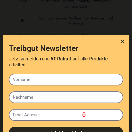
30-45
Pause: Essen, Trinken, Erholen, Schwimmen,
min
Sonnen, Cafe
Vom Seerhein ins Wollmatinger Ried zur Insel
1h
Reichenau
30 min
Eevtl. Pause Insel Reichenau
30-45
Seequerung Insel Reichenau nach Campingplatz
min
Allensbach
Perfekte Tour für
Gruppenevents
mit Familie, Kollegen oder
deinem Verein.
Optional mit
Grillevent
an der Surfschule!
Jetzt individuellen Termin
anfragen!