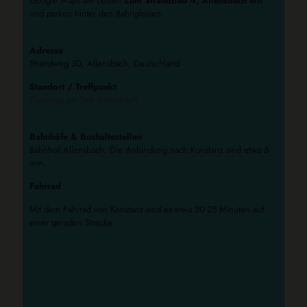
Google Maps am besten
Zum Strandbad 4, Allensbach ein
und parken hinter den Bahngleisen.
Adresse
Strandweg 30, Allensbach, Deutschland
Standort / Treffpunkt
Camping am See Allensbach
Bahnhöfe & Bushaltestellen
Bahnhof Allensbach. Die Anbindung nach Konstanz sind etwa 5
min.
Fahrrad
Mit dem Fahrrad von Konstanz sind es etwa 20-25 Minuten auf
einer geraden Strecke.