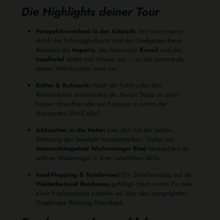
Die Highlights deiner Tour
Perspektivwechsel in der Altstadt:
Wir manövrieren
durch die Schmugglerbucht und den Stadtgarten-Kanal.
Bestaune die
Imperia
, das historische
Konzil
und das
Inselhotel
direkt vom Wasser aus – so nah kommst du
diesen Wahrzeichen sonst nie!
Kultur & Kulinarik:
Nach der Fahrt unter den
Rheinbrücken entscheidest du: Kurzer Stopp an einer
hippen Strandbar oder ein Espresso in einem der
charmanten Ufer-Cafés?
Abtauchen in die Natur:
Lass dich mit der sanften
Strömung den Seerhein hinuntertreiben. Vorbei am
Naturschutzgebiet Wollmatinger Ried
beobachtest du
seltene Wasservögel in ihrer natürlichen Idylle.
Insel-Hopping & Sundowner:
Ein Zwischenstopp auf der
Welterbe-Insel Reichenau
gefällig? Nach einem Eis oder
einer Inselspezialität paddeln wir über den spiegelglatten
Gnadensee Richtung Allensbach.