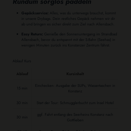
Rundum sorglos paddeln
Gepäckservice:
Alles, was du unterwegs brauchst, kommt
in unsere Drybags. Dein restliches Gepäck nehmen wir dir
ab und bringen es sicher direkt zum Ziel nach Allensbach.
Easy Return:
Genieße den Sonnenuntergang im Strandbad
Allensbach, bevor du entspannt mit der S-Bahn (Seehas) in
wenigen Minuten zurück ins Konstanzer Zentrum fährst.
Ablauf Kurs
Ablauf
Kursinhalt
Einchecken: Ausgabe der SUPs, Wassertaschen in
15 min
Konstanz
30 min
Start der Tour: Schmugglerbucht zum Insel Hotel
ggf. Fahrt entlang des Seerheins Konstanz nach
30 min
Gottlieben