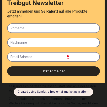
Energie und macht weniger Spaß, als nötig wäre.
Am besten sind Angebote, die beides verbinden: einfacher
Einstieg für Neugierige und Aufbauformate für alle, die
dranbleiben wollen. Genau das macht einen starken
Wassersportstandort aus. Du kannst klein anfangen und
später mehr daraus machen.
So holst du das Beste aus
deinem Bodensee-Tag
raus
Plane nicht nur nach Lust, sondern auch nach
Bedingungen. Ruhige Morgenstunden sind oft ideal für
SUP, Kajak und erste Einheiten mit viel Kontrolle. Für
windabhängige Sportarten lohnt es sich, etwas flexibler zu
sein und sich beraten zu lassen, statt stur an einer festen
Vorstellung festzuhalten.
Zieh funktional an, denk an Sonnenschutz und nimm
Wechselkleidung mit. Das ist keine große Sache, macht den