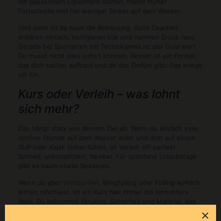
mit passendem Equipment startet, macht früher
Fortschritte und hat weniger Stress auf dem Wasser.
Und dann ist da noch die Betreuung. Gute Coaches
erklären einfach, korrigieren klar und nehmen Druck raus.
Gerade bei Sportarten mit Technikanteil ist das Gold wert.
Du musst nicht alles sofort können. Besser ist ein Format,
das dich sauber aufbaut und dir das Gefühl gibt: Das kriege
ich hin.
Kurs oder Verleih – was lohnt
sich mehr?
Das hängt stark von deinem Ziel ab. Wenn du einfach eine
schöne Stunde auf dem Wasser willst und dich auf einem
SUP oder Kajak sicher fühlst, ist Verleih oft perfekt.
Schnell, unkompliziert, flexibel. Für spontane Urlaubstage
gibt es kaum etwas Besseres.
Wenn du aber
Windsurfen
, Wingfoiling oder Foiling wirklich
lernen möchtest, ist ein Kurs fast immer die sinnvollere
Wahl. Du bekommst Struktur, Sicherheit und Material, das
zum Lernstand passt. Vor allem vermeidest du die typische
Einsteigerfalle, zu früh zu viel zu wollen. Das kostet sonst