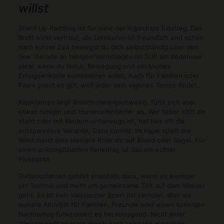
willst
Stand Up Paddling ist für viele der logischste Einstieg. Das
Brett wirkt vertraut, die Lernkurve ist freundlich und schon
nach kurzer Zeit bewegst du dich selbstständig über den
See. Gerade an ruhigen Vormittagen ist SUP am Bodensee
ideal, wenn du Natur, Bewegung und ein kleines
Erfolgserlebnis kombinieren willst. Auch für Familien oder
Paare passt es gut, weil jeder sein eigenes Tempo findet.
Kajakfahren liegt ähnlich niedrigschwellig, fühlt sich aber
etwas ruhiger und tourenorientierter an. Wer lieber sitzt als
steht oder mit Kindern unterwegs ist, hat hier oft die
entspanntere Variante. Dazu kommt: Im Kajak spielt der
Wind meist eine kleinere Rolle als auf Board oder Segel. Für
einen unkomplizierten Ferientag ist das ein echter
Pluspunkt.
Tretbootfahren gehört ebenfalls dazu, wenn es weniger
um Technik und mehr um gemeinsame Zeit auf dem Wasser
geht. Es ist kein klassischer Sport mit Lernziel, aber als
lockere Aktivität für Familien, Freunde oder einen sonnigen
Nachmittag funktioniert es hervorragend. Nicht jeder
Wassersporttag muss gleich nach Leistung aussehen.