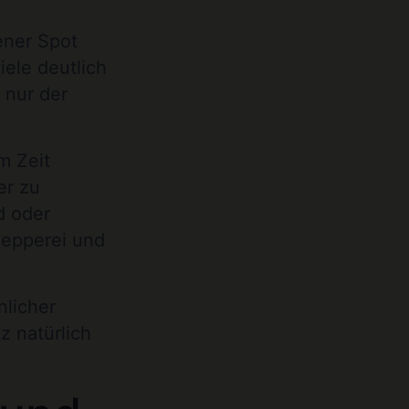
ener Spot
iele deutlich
t nur der
m Zeit
er zu
d oder
hlepperei und
nlicher
 natürlich