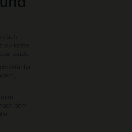
 und
einfach
st du keine
ber zeigt.
echnikfehler
ndern,
f dem
nach dem
llo.