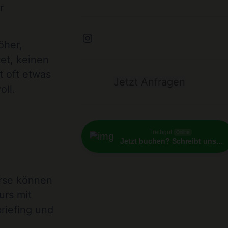
r
Instagram
öher,
tet, keinen
t oft etwas
Jetzt Anfragen
oll.
i
Treibgut
Online
Jetzt buchen? Schreibt uns...
urse können
urs mit
riefing und