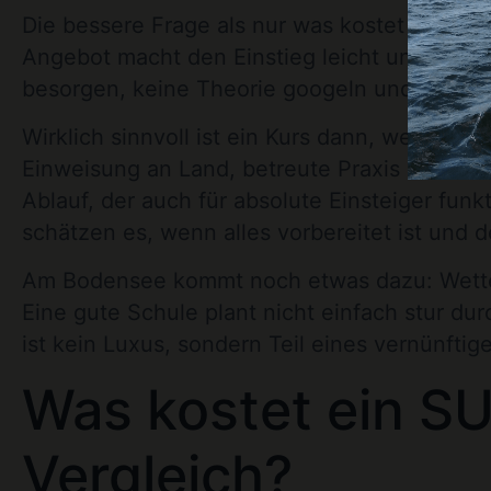
Die bessere Frage als nur was kostet ein SUP
Angebot macht den Einstieg leicht und nimmt 
besorgen, keine Theorie googeln und nicht ho
Wirklich sinnvoll ist ein Kurs dann, wenn di
Einweisung an Land, betreute Praxis auf dem
Ablauf, der auch für absolute Einsteiger funk
schätzen es, wenn alles vorbereitet ist und d
Am Bodensee kommt noch etwas dazu: Wette
Eine gute Schule plant nicht einfach stur du
ist kein Luxus, sondern Teil eines vernünftig
Was kostet ein S
Vergleich?