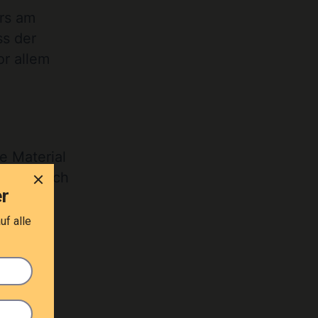
rs am
ss der
or allem
te Material
 Wenn auch
 oder