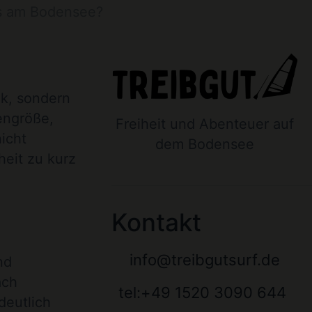
rs am Bodensee?
ik, sondern
engröße,
Freiheit und Abenteuer auf
nicht
dem Bodensee
heit zu kurz
Kontakt
info@treibgutsurf.de
nd
ach
tel:+49 1520 3090 644
deutlich