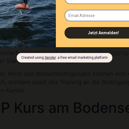
 Kurs ist oft: Was bekomme ich für mein Geld? 
dir möglichst viele Hürden ab. Du musst nicht 
ffen, dass du dir die Technik irgendwie selbst 
ese Punkte sauber abgedeckt sind: eine verständ
 Wasser, passendes Material, Sicherheitshinwe
tioniert. Gerade
Familien, Urlauber oder Tagesg
er Start unkompliziert klappt.
r, Wind und Wasserbedingungen können sich 
rch, sondern passt das Training an die Bedingu
en Kurses.
UP Kurs am Bodens