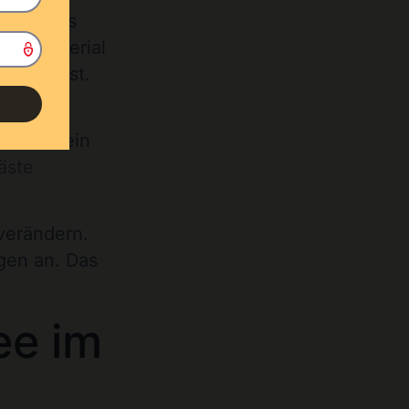
Ein gutes
erst Material
beibringst.
liche
ise und ein
äste
verändern.
ngen an. Das
ee im