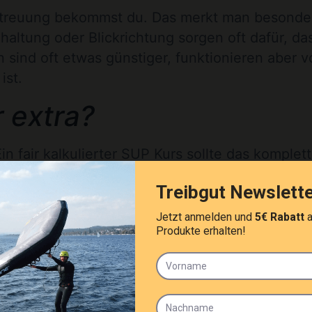
Betreuung bekommst du. Das merkt man besonde
haltung oder Blickrichtung sorgen oft dafür, da
 sind oft etwas günstiger, funktionieren aber v
ist.
r extra?
Ein fair kalkulierter SUP Kurs sollte das komplet
 bei Bedarf zusätzliche Sicherheitsausstattung.
nt bereitsteht, ist das ein klarer Pluspunkt.
n Blick. Wenn Leihgebühren, Parkplatz, Umkleide
iviert sich der Unterschied schnell.
s enthalten sein?