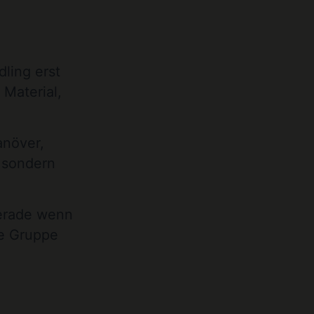
dling erst
Material,
anöver,
, sondern
Gerade wenn
ne Gruppe