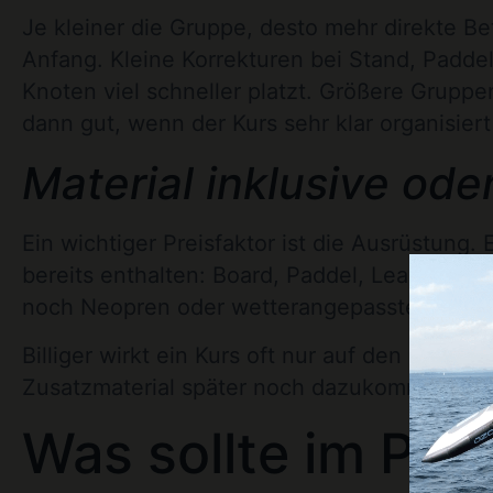
Je kleiner die Gruppe, desto mehr direkte 
Anfang. Kleine Korrekturen bei Stand, Paddel
Knoten viel schneller platzt. Größere Gruppen
dann gut, wenn der Kurs sehr klar organisiert 
Material inklusive ode
Ein wichtiger Preisfaktor ist die Ausrüstung. 
bereits enthalten: Board, Paddel, Leash und
noch Neopren oder wetterangepasstes Equipme
Billiger wirkt ein Kurs oft nur auf den erste
Zusatzmaterial später noch dazukommen, relat
Was sollte im Prei