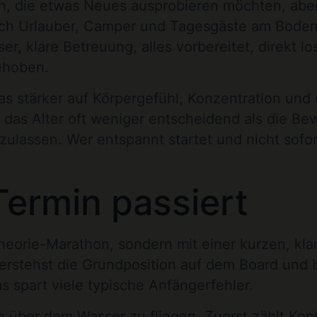
, die etwas Neues ausprobieren möchten, aber
 Auch Urlauber, Camper und Tagesgäste am Bod
, klare Betreuung, alles vorbereitet, direkt lo
gehoben.
 stärker auf Körpergefühl, Konzentration und 
das Alter oft weniger entscheidend als die Bew
nzulassen. Wer entspannt startet und nicht sofo
ermin passiert
Theorie-Marathon, sondern mit einer kurzen, kla
 verstehst die Grundposition auf dem Board un
Das spart viele typische Anfängerfehler.
 über dem Wasser zu fliegen. Zuerst zählt Kont