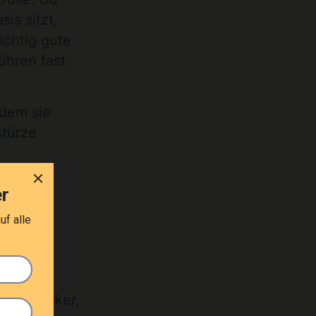
is sitzt,
ichtig gute
ühren fast
 dem sie
Stürze
er
hr mit
eiben locker,