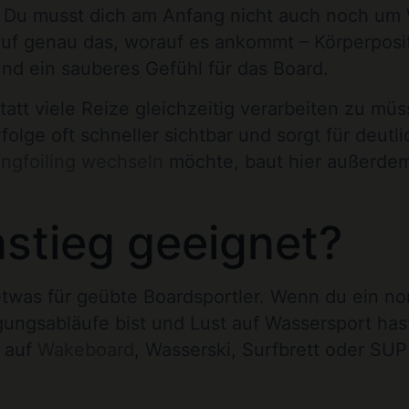
l: Du musst dich am Anfang nicht auch noch um
auf genau das, worauf es ankommt – Körperposi
d ein sauberes Gefühl für das Board.
att viele Reize gleichzeitig verarbeiten zu müs
rfolge oft schneller sichtbar und sorgt für deutl
ingfoiling wechseln
möchte, baut hier außerdem
nstieg geeignet?
r etwas für geübte Boardsportler. Wenn du ein n
gungsabläufe bist und Lust auf Wassersport hast
g auf
Wakeboard
, Wasserski, Surfbrett oder SU