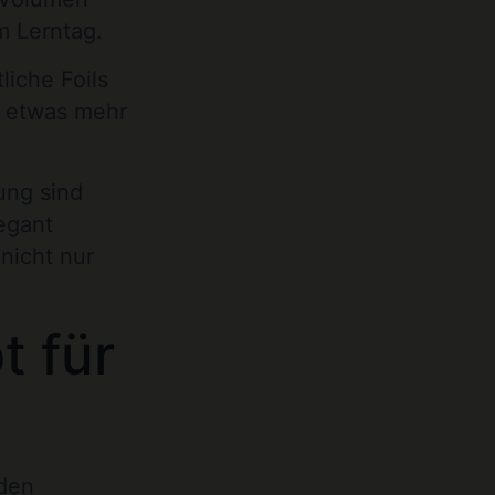
m Lerntag.
liche Foils
er etwas mehr
ung sind
egant
 nicht nur
t für
 den