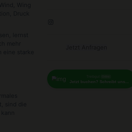
 Wind, Wing
tion, Druck
Instagram
sen, lernst
ich mehr
Jetzt Anfragen
 eine starke
Treibgut
Online
Jetzt buchen? Schreibt uns...
ormales
, sind die
P kann