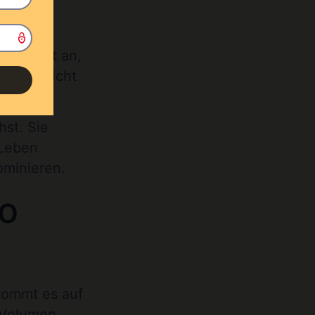
zunächst
Foil hebt an,
eren. Nicht
hst. Sie
 Leben
ominieren.
so
 kommt es auf
m Volumen