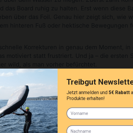
d das Board ruhig zu halten. Erst wenn diese Bas
ben über das Foil. Genau hier zeigt sich, wie w
f dem hinteren Fuß oder hektische Bewegungen f
 schnelle Korrekturen in genau dem Moment, in
 motiviert statt frustriert. Und ja – die ersten 
er wild, als man vorher befürchtet.
ik beim Foiling hint
rnen
icht nur an Kraft denken. Foilen hat deutlich me
undhaltung ist dabei der Schlüssel. Die Knie bl