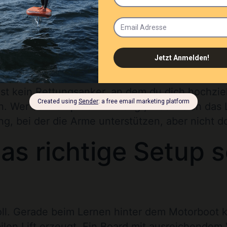
 vorn, nicht auf die eigenen Füße.
urücklehnen. Verständlich, weil sich das Board 
ber eher Kontrolle über den vorderen Fuß. Das 
s darauf an, kleine Bewegungen sauber zu dosi
ren.
 ist kein Rettungsanker, an dem du dich hochzie
en. Wer verkrampft an ihr hängt, macht sich das
ung, bei der die Arme unterstützen, aber nicht d
as richtige Setup 
nvoll. Gerade beim Lernen hinter dem Motorboot
abilen Lift erzeugt. Ein Board mit ausreichende