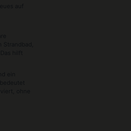
Neues auf
n
are
n Strandbad,
Das hilft
nd ein
 bedeutet
viert, ohne