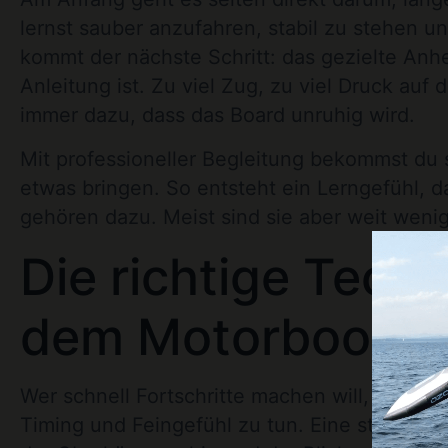
lernst sauber anzufahren, stabil zu stehen un
kommt der nächste Schritt: das gezielte Anhe
Anleitung ist. Zu viel Zug, zu viel Druck au
immer dazu, dass das Board unruhig wird.
Mit professioneller Begleitung bekommst du
etwas bringen. So entsteht ein Lerngefühl, das
gehören dazu. Meist sind sie aber weit wenig
Die richtige Techn
dem Motorboot le
Wer schnell Fortschritte machen will, sollte n
Timing und Feingefühl zu tun. Eine stabile Gr