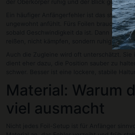
der Oberkörper ruhig und der Blick geht nach
Ein häufiger Anfängerfehler ist das starke Z
ungewohnt anfühlt. Fürs Foilen brauchst du a
sobald Geschwindigkeit da ist. Dann kommt e
reißen, nicht kämpfen, sondern ruhig korrigie
Auch die Zugleine wird oft unterschätzt. Sie
dient eher dazu, die Position sauber zu halt
schwer. Besser ist eine lockere, stabile Halt
Material: Warum d
viel ausmacht
Nicht jedes Foil-Setup ist für Anfänger sin
Material an, das Fehler verzeiht und früh st