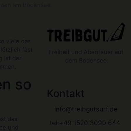
lernen am Bodensee
o viele das
ötzlich fast
Freiheit und Abenteuer auf
 ist der
dem Bodensee
immen.
en so
Kontakt
info@treibgutsurf.de
ist das
tel:+49 1520 3090 644
nce und