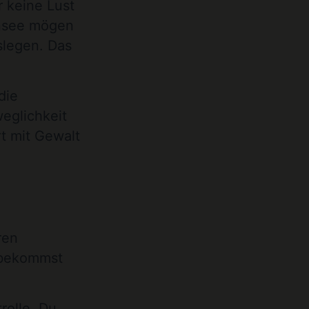
 keine Lust
ensee mögen
slegen. Das
die
eglichkeit
rt mit Gewalt
ren
d bekommst
rolle. Du