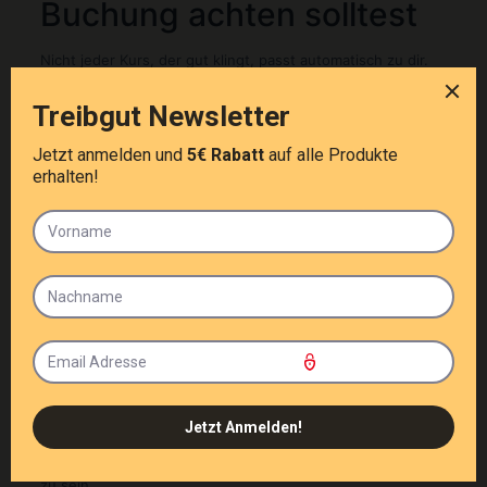
Buchung achten solltest
Nicht jeder Kurs, der gut klingt, passt automatisch zu dir.
Schau darauf, ob Einsteiger wirklich willkommen sind, wie
die Betreuung organisiert ist und ob die komplette
Ausrüstung enthalten ist. Wichtig ist auch, ob der Kurs zu
deinem Zeitfenster passt. Manche möchten an einem
halben Tag reinschnuppern, andere lieber strukturiert
aufbauen.
Sinnvoll ist außerdem ein Blick auf den Standort. Wenn
Kurs, Parkplatz, Campingplatz oder Strandbad nah
beieinanderliegen, wird der Tag deutlich entspannter.
Genau diese unkomplizierte Mischung aus Sport und
Freizeit macht einen guten Wingfoiling-Tag am Bodensee
aus.
Wer in Allensbach startet, profitiert zusätzlich von der
lockeren Urlaubsatmosphäre direkt am Wasser. Das macht
den Einstieg nicht nur einfacher, sondern oft auch
motivierender. Bei Treibgut gehört genau das zum Konzept:
persönlicher Support, passende Ausrüstung und ein
Kursgefühl, das nach Fortschritt aussieht, ohne verkrampft
zu sein.