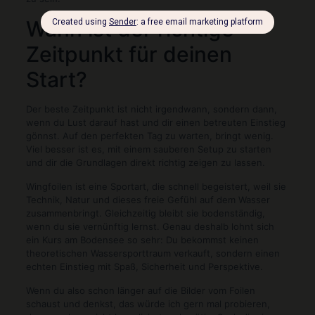
Wann ist der richtige
Zeitpunkt für deinen
Start?
Der beste Zeitpunkt ist nicht irgendwann, sondern dann,
wenn du Lust darauf hast und dir einen betreuten Einstieg
gönnst. Auf den perfekten Tag zu warten, bringt wenig.
Viel besser ist es, mit einem sauberen Setup zu starten
und dir die Grundlagen direkt richtig zeigen zu lassen.
Wingfoilen ist eine Sportart, die schnell begeistert, weil sie
Technik, Natur und dieses freie Gefühl auf dem Wasser
zusammenbringt. Gleichzeitig bleibt sie bodenständig,
wenn du sie vernünftig lernst. Genau deshalb lohnt sich
ein Kurs am Bodensee so sehr: Du bekommst keinen
theoretischen Wassersporttraum verkauft, sondern einen
echten Einstieg mit Spaß, Sicherheit und Perspektive.
Wenn du also schon länger auf die Bilder vom Foilen
schaust und denkst, das würde ich gern mal probieren,